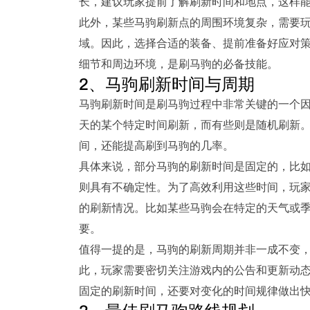
长，建议玩家提前了解刷新时间和地点，这样
此外，某些马驹刷新点的周围环境复杂，需要玩
域。因此，选择合适的装备、提前准备好应对
细节和周边环境，是刷马驹的必备技能。
2、马驹刷新时间与周期
马驹刷新时间是刷马驹过程中非常关键的一个
天的某个特定时间刷新，而有些则是随机刷新
间，还能提高刷到马驹的几率。
具体来说，部分马驹的刷新时间是固定的，比如
则具有不确定性。为了高效利用这些时间，玩
的刷新情况。比如某些马驹会在特定的天气或
要。
值得一提的是，马驹的刷新周期并非一成不变
此，玩家需要密切关注游戏内的公告和更新动
固定的刷新时间，还要对变化的时间规律做出