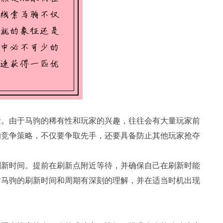
素。由于马驹的稀有性和玩家的兴趣，往往会有大量玩家前
的竞争策略，不仅要争取先手，还要具备防止其他玩家抢夺
刷新时间。提前在刷新点附近等待，并确保自己在刷新时能
对马驹的刷新时间和周期有深刻的理解，并在适当时机出现