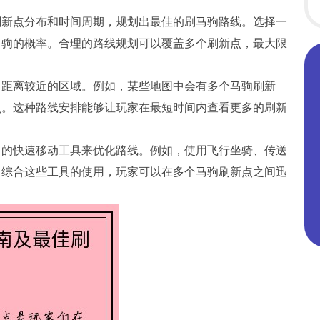
刷新点分布和时间周期，规划出最佳的刷马驹路线。选择一
马驹的概率。合理的路线规划可以覆盖多个刷新点，最大限
、距离较近的区域。例如，某些地图中会有多个马驹刷新
点。这种路线安排能够让玩家在最短时间内查看更多的刷新
中的快速移动工具来优化路线。例如，使用飞行坐骑、传送
。综合这些工具的使用，玩家可以在多个马驹刷新点之间迅