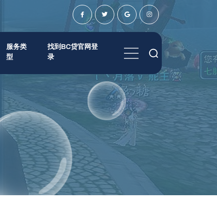
服务类
找到BC贷官网登
型
录