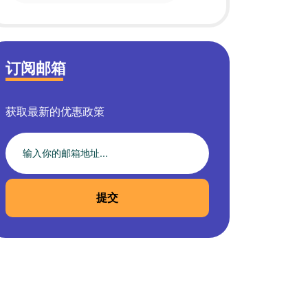
订阅邮箱
获取最新的优惠政策
提交