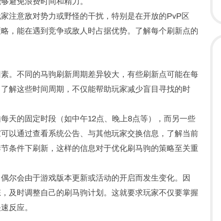
能够避免浪费时间和精力。
家注意敌对势力或野怪的干扰，特别是在开放的PvP区
策略，能在遇到竞争或敌人时占据优势。了解每个刷新点的
因素。不同的马驹刷新周期差异较大，有些刷新点可能在每
。了解这些时间周期，不仅能帮助玩家减少盲目寻找的时
每天的固定时段（如中午12点、晚上8点等），而另一些
家可以通过查看系统公告、与其他玩家交换信息，了解当前
季节条件下刷新，这样的信息对于优化刷马驹的策略至关重
，偶尔会由于游戏版本更新或活动的开启而发生变化。因
态，及时调整自己的刷马驹计划。这就要求玩家不仅要掌握
快速反应。