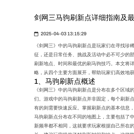
剑网三马驹刷新点详细指南及
2025-04-03 13:15:29
《剑网三》中的马驹刷新点是玩家们在寻找珍
征，还是日常任务、挑战及活动中必不可少的
刷新地点、时间和最优的刷马驹技巧。本文将
略，从四个主要方面展开，帮助玩家们高效地
1、马驹刷新点概述
《剑网三》中的马驹刷新点是分布在多个区域
们。游戏中的马驹刷新点并非固定，每个刷新
有的则需要快速反应。掌握刷新点的基本信息
马驹刷新点分布在不同的地图上，主要包括了
新频率都不相同，这就要求玩家根据自己所在