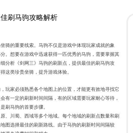
最佳刷马驹攻略解析
稀坐骑的重要线索。马驹不仅是游戏中体现玩家成就的象
部分。想要在游戏中迅速获得一匹优秀的马驹，需要掌握其
详细分析《剑网三》马驹的刷新点，提供最佳的刷马驹攻
获得这类珍贵坐骑，提升游戏体验。
的，玩家必须熟悉各个地图上的位置，才能更有效地寻找它
点会有一定的刷新时间间隔，有的区域需要玩家耐心等待，
，是刷马驹的首要步骤。
中原、川蜀、西域等多个地域。每个地域的刷新点数量和刷
的地图选择最佳的刷新路线。由于马驹的刷新时间间隔较