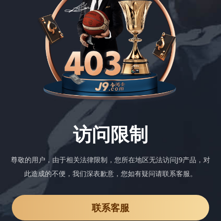
访问限制
尊敬的用户，由于相关法律限制，您所在地区无法访问J9产品，对
此造成的不便，我们深表歉意，您如有疑问请联系客服。
联系客服